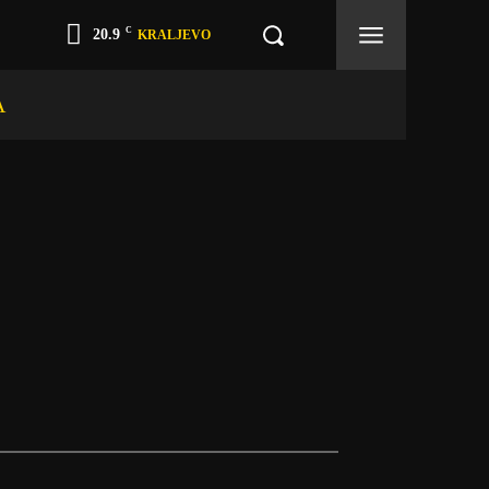
C
20.9
KRALJEVO
A