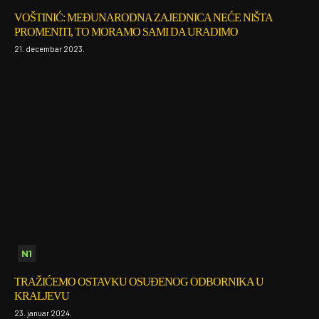
VOŠTINIĆ: MEĐUNARODNA ZAJEDNICA NEĆE NIŠTA
PROMENITI, TO MORAMO SAMI DA URADIMO
21. decembar 2023.
N1
TRAŽIĆEMO OSTAVKU OSUĐENOG ODBORNIKA U
KRALJEVU
23. januar 2024.