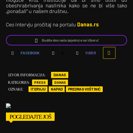
obeshrabrivanja nasilnika kako se ne bi više tako
„ponašali” u našem društvu.
Ceo intervju pročitaj na portalu
Danas.rs
Budite deo naše zajednice na Viberu!
FACEBOOK
X
VIBER
DANAS
IZVOR INFORMACIJA:
PRESS
DANAS
KATEGORIJA:
ITERVJU
NAPAD
PREDRAG VOŠTINIĆ
OZNAKE:
POGLEDAJTE JOŠ