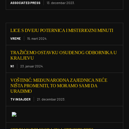
ASSOCIATED PRESS
13. decembar 2023.
LICE S DVEJU POTERNICA I MISTERIOZNI MINUTI
VREME
15. mart 2024.
TRAŽIĆEMO OSTAVKU OSUĐENOG ODBORNIKA U
KRALJEVU
N1
23. januar 2024.
VOŠTINIĆ: MEĐUNARODNA ZAJEDNICA NEĆE
NIŠTA PROMENITI, TO MORAMO SAMI DA
URADIMO
TV INSAJDER
21. decembar 2023.