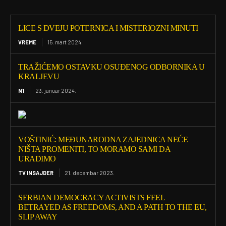
LICE S DVEJU POTERNICA I MISTERIOZNI MINUTI
VREME
15. mart 2024.
TRAŽIĆEMO OSTAVKU OSUĐENOG ODBORNIKA U
KRALJEVU
N1
23. januar 2024.
VOŠTINIĆ: MEĐUNARODNA ZAJEDNICA NEĆE
NIŠTA PROMENITI, TO MORAMO SAMI DA
URADIMO
TV INSAJDER
21. decembar 2023.
SERBIAN DEMOCRACY ACTIVISTS FEEL
BETRAYED AS FREEDOMS, AND A PATH TO THE EU,
SLIP AWAY