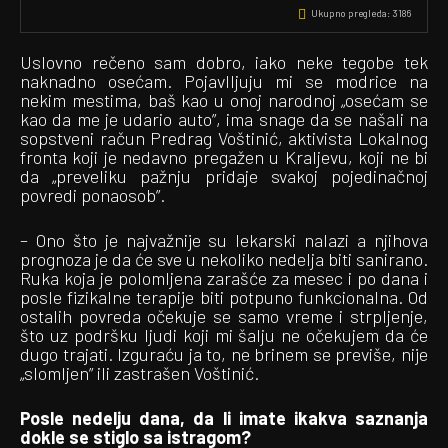
Ukupno pregleda:
3186
Uslovno rečeno sam dobro, iako neke tegobe tek
naknadno osećam. Pojavlljuju mi se modrice na
nekim mestima, baš kao u onoj narodnoj „osećam se
kao da me je udario auto”, ima snage da se našali na
sopstveni račun Predrag Voštinić, aktivista Lokalnog
fronta koji je nedavno pregažen u Kraljevu, koji ne bi
da „preveliku pažnju pridaje svakoj pojedinačnoj
povredi ponaosob”.
– Ono što je najvažnije su lekarski nalazi a njihova
prognoza je da će sve u nekoliko nedelja biti sanirano.
Ruka koja je polomljena zarašće za mesec i po dana i
posle fizikalne terapije biti potpuno funkcionalna. Od
ostalih povreda očekuje se samo vreme i strpljenje,
što uz podršku ljudi koji mi šalju ne očekujem da će
dugo trajati. Izguraću ja to, ne brinem se previše, nije
„slomljen” ili zastrašen Voštinić.
Posle nedelju dana, da li imate ikakva saznanja
dokle se stiglo sa istragom?