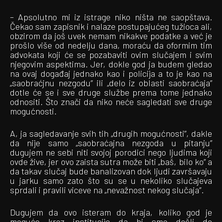
– Apsolutno mi iz istrage niko ništa ne saopštava.
Čekao sam zapisnik i nalaze postupajućeg tužioca ali,
obzirom da još uvek nemam nikakve podatke a već je
prošlo više od nedelju dana, moraću da oformim tim
advokata koji će se pozabaviti ovim slučajem i svim
njegovim aspektima. Jer, dokle god ja budem gledao
na ovaj događaj jednako kao i policija a to je kao na
„saobraćjnu nezgodu” ili „delo iz oblasti saobraćaja”
dotle će se i sve druge službe prema tome jednako
odnositi. Što znači da niko neće sagledati sve druge
mogućnosti.
A, ja sagledavanje svih tih „drugih mogućnosti”, dakle
da nije samo „saobraćajna nezgoda u pitanju”
dugujem ne sebi niti svojoj porodici nego ljudima koji
ovde žive, jer ovo zaista sutra može biti „baš, bilo ko” a
da takav slučaj bude banalizovan dok ljudi završavaju
u jarku samo zato što su se u nekoliko slučajeva
sprdali i pravili viceve na „nevažnost nekog slučaja”.
Dugujem da ovo isteram do kraja, koliko god je
moguće kroz institucije da bi smo došli do