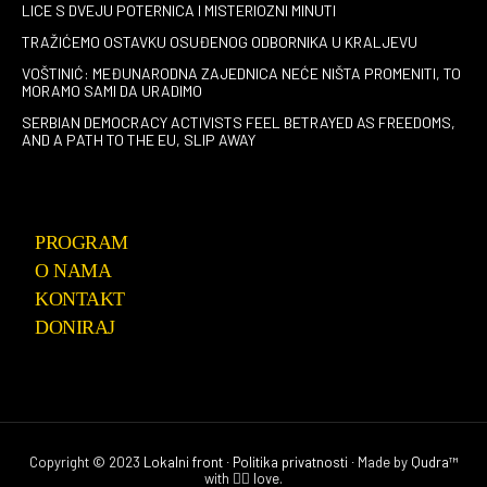
LICE S DVEJU POTERNICA I MISTERIOZNI MINUTI
TRAŽIĆEMO OSTAVKU OSUĐENOG ODBORNIKA U KRALJEVU
VOŠTINIĆ: MEĐUNARODNA ZAJEDNICA NEĆE NIŠTA PROMENITI, TO
MORAMO SAMI DA URADIMO
SERBIAN DEMOCRACY ACTIVISTS FEEL BETRAYED AS FREEDOMS,
AND A PATH TO THE EU, SLIP AWAY
PROGRAM
O NAMA
KONTAKT
DONIRAJ
Copyright © 2023
Lokalni front
∙
Politika privatnosti
∙ Made by
Qudra™
with ❤️‍🔥 love.