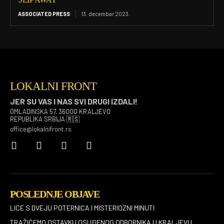
ASSOCIATED PRESS
13. decembar 2023.
LOKALNI FRONT
JER SU VAS I NAS SVI DRUGI IZDALI!
OMLADINSKA 57, 36000 KRALJEVO
REPUBLIKA SRBIJA 🇷🇸
office@lokalnifront.rs
POSLEDNJE OBJAVE
LICE S DVEJU POTERNICA I MISTERIOZNI MINUTI
TRAŽIĆEMO OSTAVKU OSUĐENOG ODBORNIKA U KRALJEVU