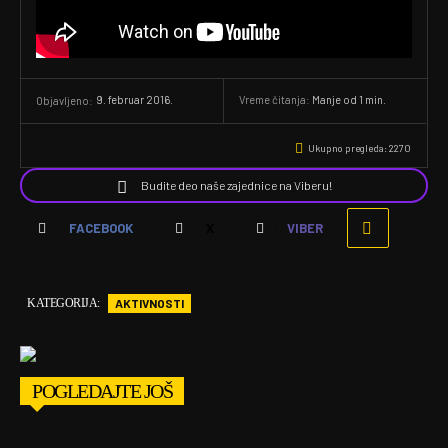
9. februar 2016.
Vreme čitanja:
Manje od 1
min.
Objavljeno:
Ukupno pregleda:
2270
Budite deo naše zajednice na Viberu!
FACEBOOK
X
VIBER
AKTIVNOSTI
KATEGORIJA:
POGLEDAJTE JOŠ