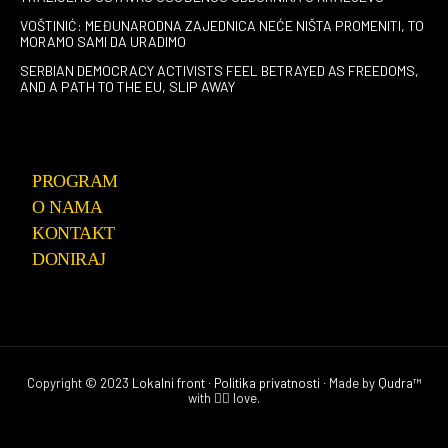
VOŠTINIĆ: MEĐUNARODNA ZAJEDNICA NEĆE NIŠTA PROMENITI, TO
MORAMO SAMI DA URADIMO
SERBIAN DEMOCRACY ACTIVISTS FEEL BETRAYED AS FREEDOMS,
AND A PATH TO THE EU, SLIP AWAY
PROGRAM
O NAMA
KONTAKT
DONIRAJ
Copyright © 2023
Lokalni front
∙
Politika privatnosti
∙ Made by
Qudra™
with ❤️‍🔥 love.