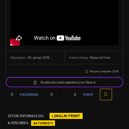
30. januar 2015.
Vreme čitanja:
Manje od 1
min.
Objavljeno:
Ukupno pregleda:
2266
Budite deo naše zajednice na Viberu!
FACEBOOK
X
VIBER
LOKALNI FRONT
IZVOR INFORMACIJA:
AKTIVNOSTI
KATEGORIJA: