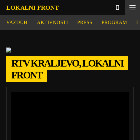
LOKALNI FRONT
VAZDUH
AKTIVNOSTI
PRESS
PROGRAM
D
RTV KRALJEVO, LOKALNI
FRONT