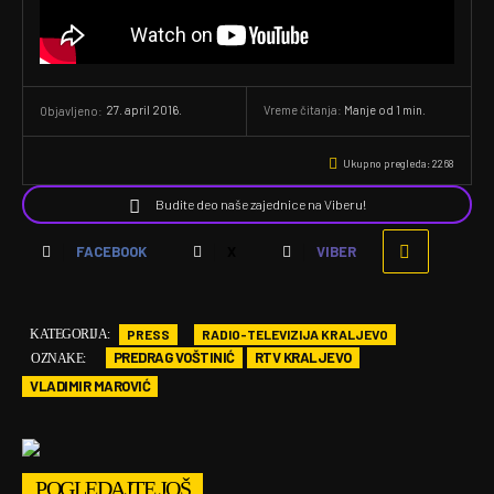
27. april 2016.
Vreme čitanja:
Manje od 1
min.
Objavljeno:
Ukupno pregleda:
2268
Budite deo naše zajednice na Viberu!
FACEBOOK
X
VIBER
PRESS
RADIO-TELEVIZIJA KRALJEVO
KATEGORIJA:
PREDRAG VOŠTINIĆ
RTV KRALJEVO
OZNAKE:
VLADIMIR MAROVIĆ
POGLEDAJTE JOŠ