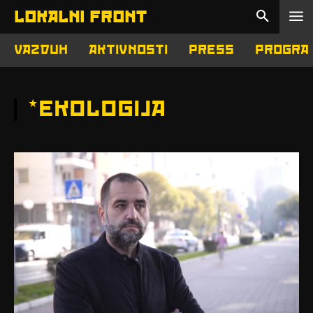
LOKALNI FRONT
VAZDUH
AKTIVNOSTI
PRESS
PROGRA
*
EKOLOGIJA