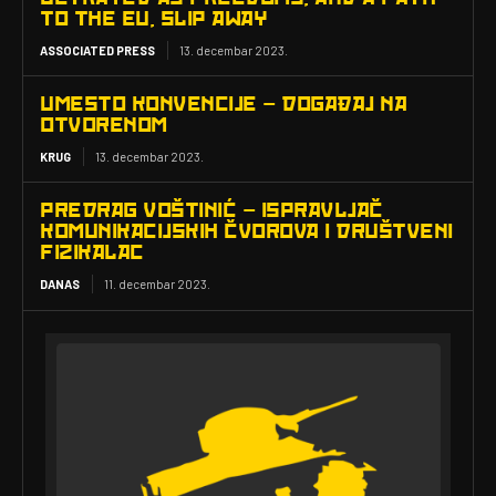
TO THE EU, SLIP AWAY
ASSOCIATED PRESS
13. decembar 2023.
UMESTO KONVENCIJE – DOGAĐAJ NA
OTVORENOM
KRUG
13. decembar 2023.
PREDRAG VOŠTINIĆ – ISPRAVLJAČ
KOMUNIKACIJSKIH ČVOROVA I DRUŠTVENI
FIZIKALAC
DANAS
11. decembar 2023.