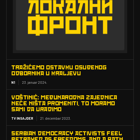
TRAŽIĆEMO OSTAVKU OSUĐENOG
ODBORNIKA U KRALJEVU
N1
23. januar 2024.
VOŠTINIĆ: MEĐUNARODNA ZAJEDNICA
NEĆE NIŠTA PROMENITI, TO MORAMO
SAMI DA URADIMO
TV INSAJDER
21. decembar 2023.
SERBIAN DEMOCRACY ACTIVISTS FEEL
BETRAYED AS FREEDOMS, AND A PATH