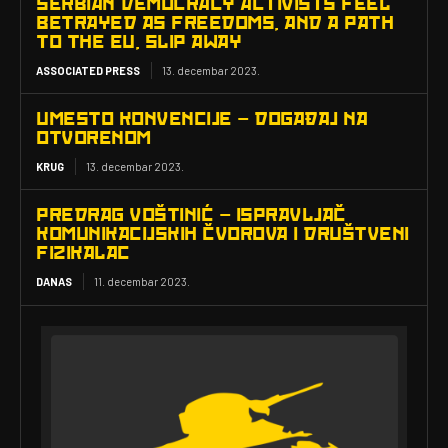
SERBIAN DEMOCRACY ACTIVISTS FEEL
BETRAYED AS FREEDOMS, AND A PATH
TO THE EU, SLIP AWAY
ASSOCIATED PRESS
13. decembar 2023.
UMESTO KONVENCIJE – DOGAĐAJ NA
OTVORENOM
KRUG
13. decembar 2023.
PREDRAG VOŠTINIĆ – ISPRAVLJAČ
KOMUNIKACIJSKIH ČVOROVA I DRUŠTVENI
FIZIKALAC
DANAS
11. decembar 2023.