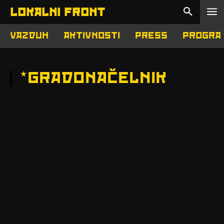
LOKALNI FRONT
VAZDUH
AKTIVNOSTI
PRESS
PROGRA
*
GRADONAČELNIK