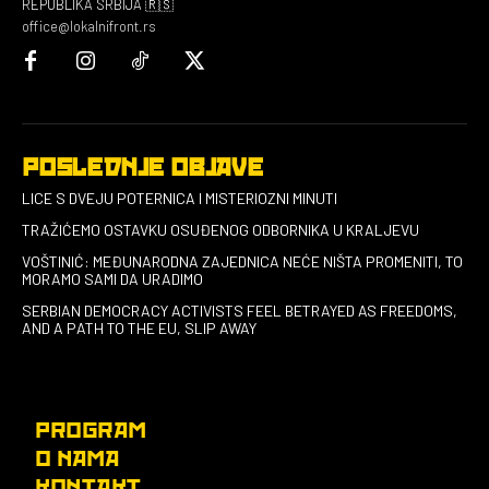
REPUBLIKA SRBIJA 🇷🇸
office@lokalnifront.rs
POSLEDNJE OBJAVE
LICE S DVEJU POTERNICA I MISTERIOZNI MINUTI
TRAŽIĆEMO OSTAVKU OSUĐENOG ODBORNIKA U KRALJEVU
VOŠTINIĆ: MEĐUNARODNA ZAJEDNICA NEĆE NIŠTA PROMENITI, TO
MORAMO SAMI DA URADIMO
SERBIAN DEMOCRACY ACTIVISTS FEEL BETRAYED AS FREEDOMS,
AND A PATH TO THE EU, SLIP AWAY
PROGRAM
O NAMA
KONTAKT