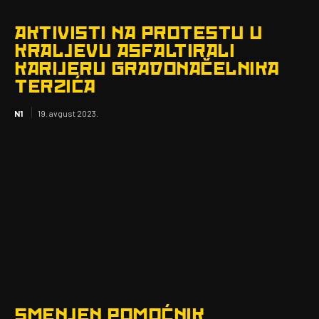
AKTIVISTI NA PROTESTU U
KRALJEVU ASFALTIRALI
KARIJERU GRADONAČELNIKA
TERZIĆA
N1
19. avgust 2023.
SMENJEN POMOĆNIK