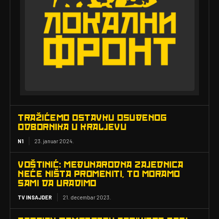
TRAŽIĆEMO OSTAVKU OSUĐENOG
ODBORNIKA U KRALJEVU
N1
23. januar 2024.
VOŠTINIĆ: MEĐUNARODNA ZAJEDNICA
NEĆE NIŠTA PROMENITI, TO MORAMO
SAMI DA URADIMO
TV INSAJDER
21. decembar 2023.