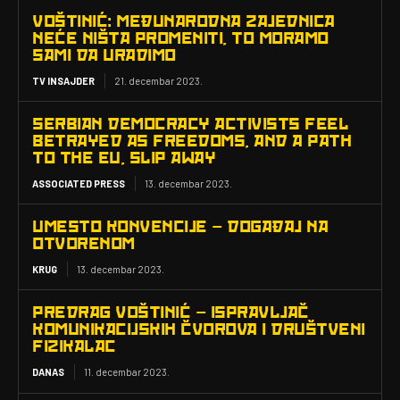
VOŠTINIĆ: MEĐUNARODNA ZAJEDNICA
NEĆE NIŠTA PROMENITI, TO MORAMO
SAMI DA URADIMO
TV INSAJDER
21. decembar 2023.
SERBIAN DEMOCRACY ACTIVISTS FEEL
BETRAYED AS FREEDOMS, AND A PATH
TO THE EU, SLIP AWAY
ASSOCIATED PRESS
13. decembar 2023.
UMESTO KONVENCIJE – DOGAĐAJ NA
OTVORENOM
KRUG
13. decembar 2023.
PREDRAG VOŠTINIĆ – ISPRAVLJAČ
KOMUNIKACIJSKIH ČVOROVA I DRUŠTVENI
FIZIKALAC
DANAS
11. decembar 2023.