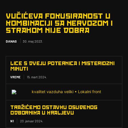
VUČIĆEVA FOKUSIRANOST U
KOMBINACIJI SA NERVOZOM I
STRAHOM NIJE DOBRA
DANAS
30. maj 2023.
LICE S DVEJU POTERNICA I MISTERIOZNI
MINUTI
VREME
15. mart 2024.
TRAŽIĆEMO OSTAVKU OSUĐENOG
ODBORNIKA U KRALJEVU
N1
23. januar 2024.