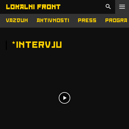
LOKALNI FRONT
VAZDUH
AKTIVNOSTI
PRESS
PROGRA
*
INTERVJU