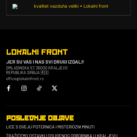
LOKALNI FRONT
JER SU VAS I NAS SVI DRUGI IZDALI!
OMLADINSKA 57, 36000 KRALJEVO
REPUBLIKA SRBIJA 🇷🇸
office@lokalnifront.rs
POSLEDNJE OBJAVE
LICE S DVEJU POTERNICA I MISTERIOZNI MINUTI
TRAŽIĆEMO OSTAVKU OSUĐENOG ODBORNIKA U KRALJEVU