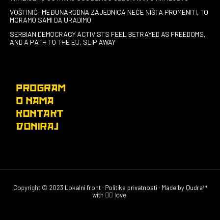
VOŠTINIĆ: MEĐUNARODNA ZAJEDNICA NEĆE NIŠTA PROMENITI, TO
MORAMO SAMI DA URADIMO
SERBIAN DEMOCRACY ACTIVISTS FEEL BETRAYED AS FREEDOMS,
AND A PATH TO THE EU, SLIP AWAY
PROGRAM
O NAMA
KONTAKT
DONIRAJ
Copyright © 2023
Lokalni front
∙
Politika privatnosti
∙ Made by
Qudra™
with ❤️‍🔥 love.