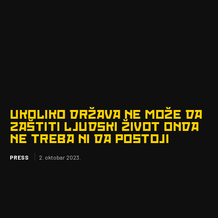
UKOLIKO DRŽAVA NE MOŽE DA
ZAŠTITI LJUDSKI ŽIVOT ONDA
NE TREBA NI DA POSTOJI
PRESS
2. oktobar 2023.