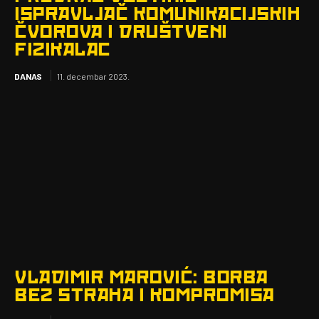
ISPRAVLJAČ KOMUNIKACIJSKIH
ČVOROVA I DRUŠTVENI
FIZIKALAC
DANAS
11. decembar 2023.
VLADIMIR MAROVIĆ: BORBA
BEZ STRAHA I KOMPROMISA