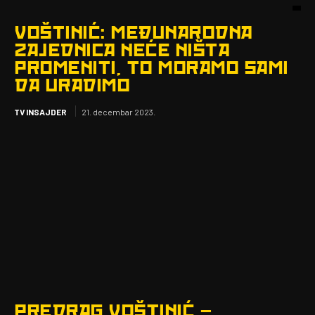
VOŠTINIĆ: MEĐUNARODNA
ZAJEDNICA NEĆE NIŠTA
PROMENITI, TO MORAMO SAMI
DA URADIMO
TV INSAJDER
21. decembar 2023.
PREDRAG VOŠTINIĆ –