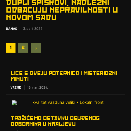
DUPLI SPISKOVI, NADLEŽNI
ODBACUJU NEPRAVILNOSTI U
NOVOM SADU
DANAS
3. april 2022.
1
2
LICE S DVEJU POTERNICA I MISTERIOZNI
MINUTI
VREME
15. mart 2024.
TRAŽIĆEMO OSTAVKU OSUĐENOG
ODBORNIKA U KRALJEVU