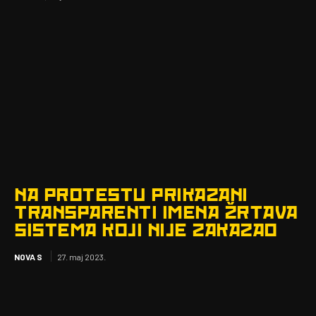
NA PROTESTU PRIKAZANI
TRANSPARENTI IMENA ŽRTAVA
SISTEMA KOJI NIJE ZAKAZAO
NOVA S
27. maj 2023.