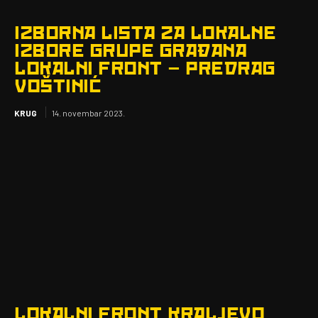
IZBORNA LISTA ZA LOKALNE
IZBORE GRUPE GRAĐANA
LOKALNI FRONT – PREDRAG
VOŠTINIĆ
KRUG
14. novembar 2023.
LOKALNI FRONT KRALJEVO