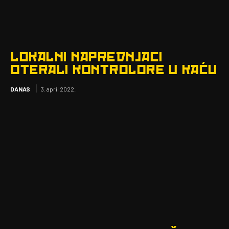
LOKALNI NAPREDNJACI
OTERALI KONTROLORE U KAĆU
DANAS
3. april 2022.