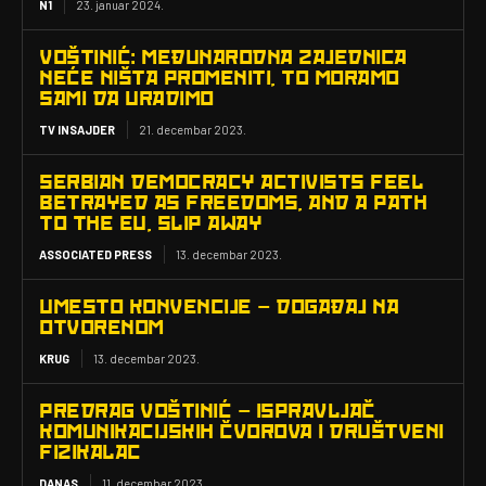
N1
23. januar 2024.
VOŠTINIĆ: MEĐUNARODNA ZAJEDNICA
NEĆE NIŠTA PROMENITI, TO MORAMO
SAMI DA URADIMO
TV INSAJDER
21. decembar 2023.
SERBIAN DEMOCRACY ACTIVISTS FEEL
BETRAYED AS FREEDOMS, AND A PATH
TO THE EU, SLIP AWAY
ASSOCIATED PRESS
13. decembar 2023.
UMESTO KONVENCIJE – DOGAĐAJ NA
OTVORENOM
KRUG
13. decembar 2023.
PREDRAG VOŠTINIĆ – ISPRAVLJAČ
KOMUNIKACIJSKIH ČVOROVA I DRUŠTVENI
FIZIKALAC
DANAS
11. decembar 2023.