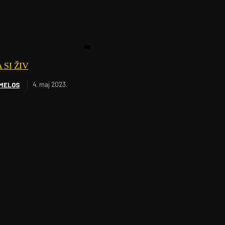
 SI ŽIV
4. maj 2023.
 MELOS