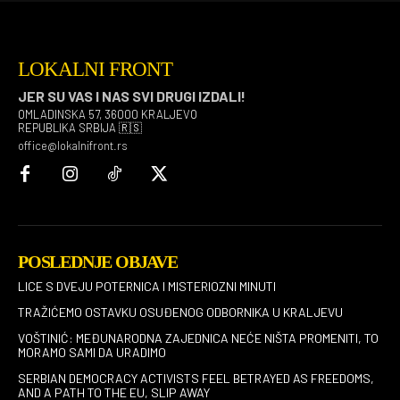
LOKALNI FRONT
JER SU VAS I NAS SVI DRUGI IZDALI!
OMLADINSKA 57, 36000 KRALJEVO
REPUBLIKA SRBIJA 🇷🇸
office@lokalnifront.rs
POSLEDNJE OBJAVE
LICE S DVEJU POTERNICA I MISTERIOZNI MINUTI
TRAŽIĆEMO OSTAVKU OSUĐENOG ODBORNIKA U KRALJEVU
VOŠTINIĆ: MEĐUNARODNA ZAJEDNICA NEĆE NIŠTA PROMENITI, TO
MORAMO SAMI DA URADIMO
SERBIAN DEMOCRACY ACTIVISTS FEEL BETRAYED AS FREEDOMS,
AND A PATH TO THE EU, SLIP AWAY