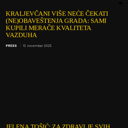
KRALJEVČANI VIŠE NEĆE ČEKATI
(NE)OBAVEŠTENJA GRADA: SAMI
KUPILI MERAČE KVALITETA
VAZDUHA
PRESS
13. novembar 2023.
JELENA TOŠIĆ: ZA ZDRAVLJE SVIH