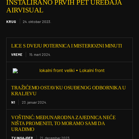
INSTALIRANO PRVIH PET UREĐAJA
AIRVISUAL
KRUG
24. oktobar 2023.
LICE S DVEJU POTERNICA I MISTERIOZNI MINUTI
VREME
15. mart 2024.
TRAŽIĆEMO OSTAVKU OSUĐENOG ODBORNIKA U
KRALJEVU
N1
23. januar 2024.
VOŠTINIĆ: MEĐUNARODNA ZAJEDNICA NEĆE
NIŠTA PROMENITI, TO MORAMO SAMI DA
URADIMO
TV INSAJDER
21. decembar 2023.