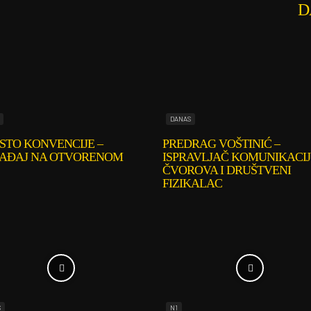
D
DANAS
STO KONVENCIJE –
PREDRAG VOŠTINIĆ –
AĐAJ NA OTVORENOM
ISPRAVLJAČ KOMUNIKACIJ
ČVOROVA I DRUŠTVENI
FIZIKALAC
S
N1