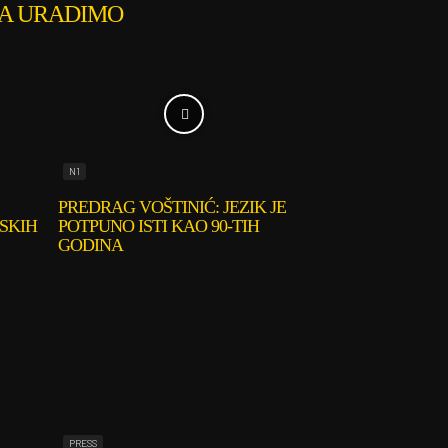
A URADIMO
N1
PREDRAG VOŠTINIĆ: JEZIK JE
SKIH
POTPUNO ISTI KAO 90-TIH
GODINA
PRESS