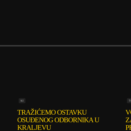
N1
T
TRAŽIĆEMO OSTAVKU
V
OSUĐENOG ODBORNIKA U
Z
KRALJEVU
P