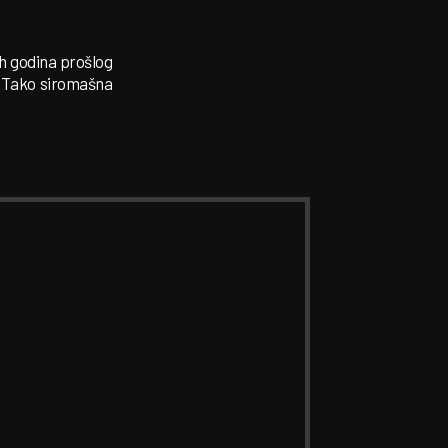
h godina prošlog
u. Tako siromašna