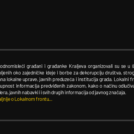
odnomisleći građani i građanke Kraljeva organizovali su se u š
ljenih oko zajedničke ideje i borbe za dekorupciju društva, str
na lokalne uprave, javnih preduzeća i institucija grada. Lokalni 
upnost informacija predviđenih zakonom, kako o načinu odlučivan
era, javnih nabavki i i svih drugih informacija od javnog značaja.
ljnije o Lokalnom frontu…