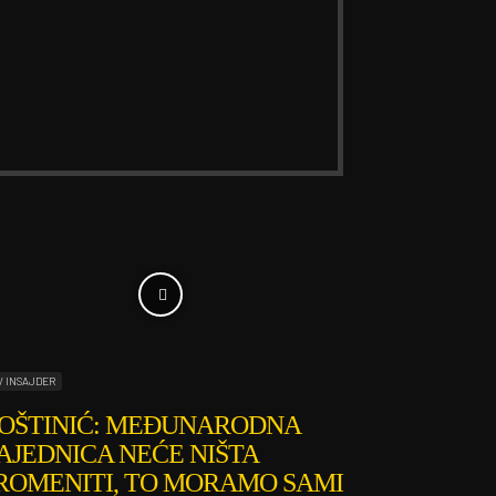
V INSAJDER
OŠTINIĆ: MEĐUNARODNA
AJEDNICA NEĆE NIŠTA
ROMENITI, TO MORAMO SAMI