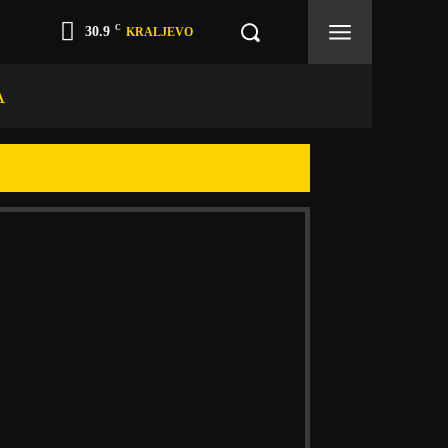
C
30.9
KRALJEVO
A