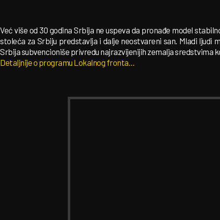
Već više od 30 godina Srbija ne uspeva da pronađe model stabilno
stoleća za Srbiju predstavlja i dalje neostvareni san. Mladi lju
Srbija subvencioniše privredu najrazvijenijih zemalja sredstvima koj
Detaljnije o programu Lokalnog fronta…