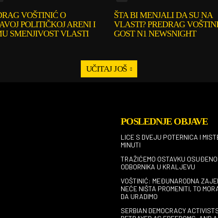
DRAG VOŠTINIĆ O
ŠTA BI MENJALI DA SU NA
AVOJ POLITIČKOJ ARENI I
VLASTI? PREDRAG VOŠTIN
MU SMENJIVOST VLASTI
GOST N1 NEWSNIGHT
UČITAJ JOŠ
POSLEDNJE OBJAVE
LICE S DVEJU POTERNICA I MIST
MINUTI
TRAŽIĆEMO OSTAVKU OSUĐENO
ODBORNIKA U KRALJEVU
VOŠTINIĆ: MEĐUNARODNA ZAJE
NEĆE NIŠTA PROMENITI, TO MOR
DA URADIMO
SERBIAN DEMOCRACY ACTIVIST