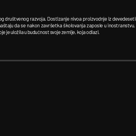
g društvenog razvoja. Dostizanje nivoa proizvodnje iz devedeseti
di maštaju da se nakon završetka školovanja zaposle u inostranstv
e je uložila u budućnost svoje zemlje, koja odlazi.