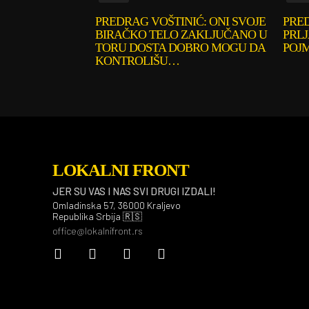
PREDRAG VOŠTINIĆ: ONI SVOJE
PRE
BIRAČKO TELO ZAKLJUČANO U
PRLJ
TORU DOSTA DOBRO MOGU DA
POJ
KONTROLIŠU…
LOKALNI FRONT
JER SU VAS I NAS SVI DRUGI IZDALI!
Omladinska 57, 36000 Kraljevo
Republika Srbija 🇷🇸
office@lokalnifront.rs