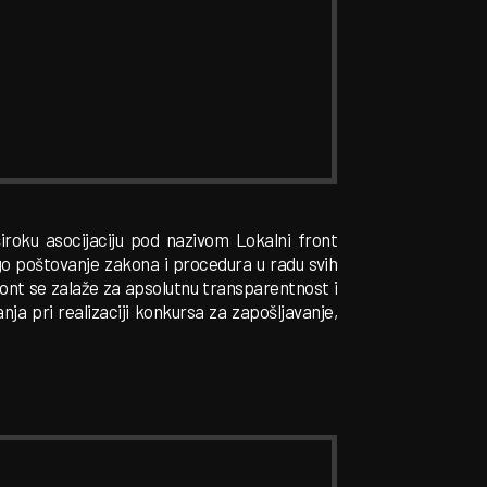
iroku asocijaciju pod nazivom Lokalni front
ogo poštovanje zakona i procedura u radu svih
front se zalaže za apsolutnu transparentnost i
ja pri realizaciji konkursa za zapošljavanje,