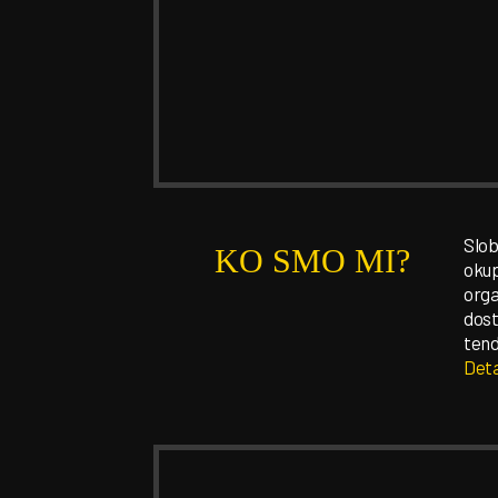
Slob
KO SMO MI?
okup
orga
dost
tend
Deta