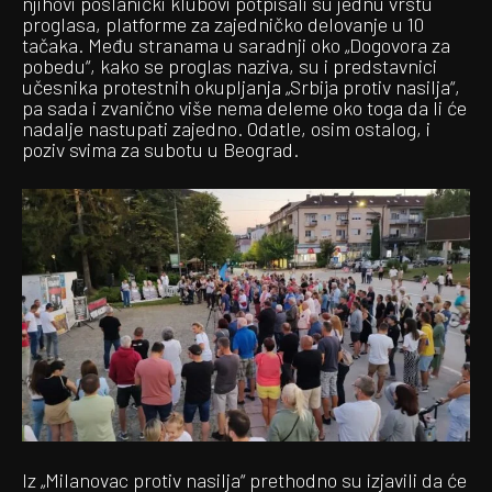
njihovi poslanički klubovi potpisali su jednu vrstu
proglasa, platforme za zajedničko delovanje u 10
tačaka. Među stranama u saradnji oko „Dogovora za
pobedu“, kako se proglas naziva, su i predstavnici
učesnika protestnih okupljanja „Srbija protiv nasilja“,
pa sada i zvanično više nema deleme oko toga da li će
nadalje nastupati zajedno. Odatle, osim ostalog, i
poziv svima za subotu u Beograd.
Iz „Milanovac protiv nasilja“ prethodno su izjavili da će