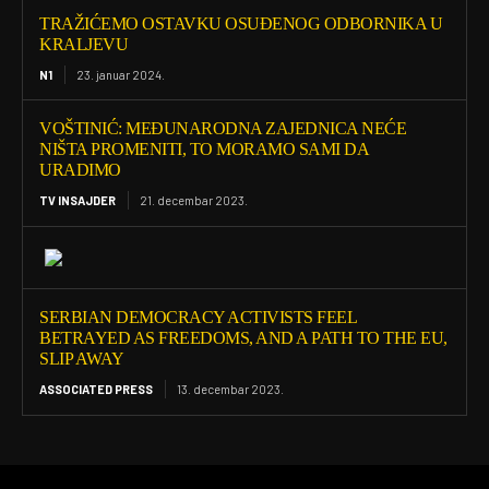
TRAŽIĆEMO OSTAVKU OSUĐENOG ODBORNIKA U
KRALJEVU
N1
23. januar 2024.
VOŠTINIĆ: MEĐUNARODNA ZAJEDNICA NEĆE
NIŠTA PROMENITI, TO MORAMO SAMI DA
URADIMO
TV INSAJDER
21. decembar 2023.
SERBIAN DEMOCRACY ACTIVISTS FEEL
BETRAYED AS FREEDOMS, AND A PATH TO THE EU,
SLIP AWAY
ASSOCIATED PRESS
13. decembar 2023.