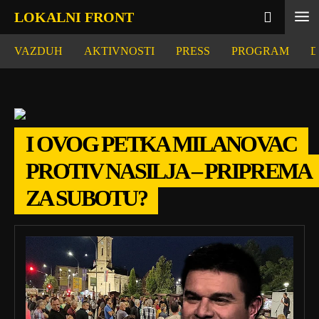
LOKALNI FRONT
VAZDUH
AKTIVNOSTI
PRESS
PROGRAM
D
I OVOG PETKA MILANOVAC
PROTIV NASILJA – PRIPREMA
ZA SUBOTU?