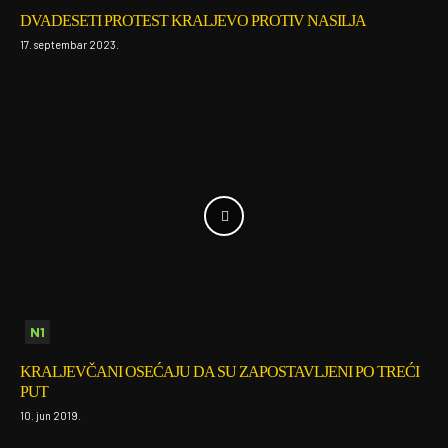
DVADESETI PROTEST KRALJEVO PROTIV NASILJA
17. septembar 2023.
N1
KRALJEVČANI OSEĆAJU DA SU ZAPOSTAVLJENI PO TREĆI
PUT
10. jun 2019.