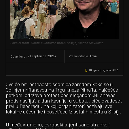
Lokalni front, Gornji Milonovac protiv nasilja, Vladan Slavković
21. septembar 2023.
Vreme čitanja:
1
min.
Objavljeno:
Ukupno pregleda:
3173
Ovo će biti petnaesta sedmica zaredom kako se u
Gornjem Milanovcu na Trgu kneza Mihaila, najčešće
petkom, održava protest pod sloganom „Milanovac
protiv nasilja“, a dan kasnije, u subotu, biće dvadeset
prvi u Beogradu, na koji organizatori pozivaju sve
lokalne učesnike i posetioce iz ostalih mesta u Srbiji.
U međuvremenu, evropski orjentisane stranke i