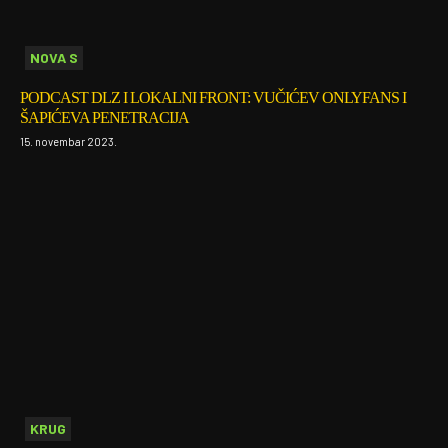
NOVA S
PODCAST DLZ I LOKALNI FRONT: VUČIĆEV ONLYFANS I
ŠAPIĆEVA PENETRACIJA
15. novembar 2023.
KRUG