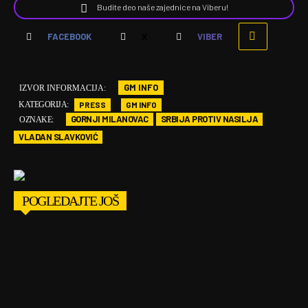
Budite deo naše zajednice na Viberu!
FACEBOOK
X
VIBER
GM INFO
IZVOR INFORMACIJA:
PRESS
GM INFO
KATEGORIJA:
GORNJI MILANOVAC
SRBIJA PROTIV NASILJA
OZNAKE:
VLADAN SLAVKOVIĆ
POGLEDAJTE JOŠ