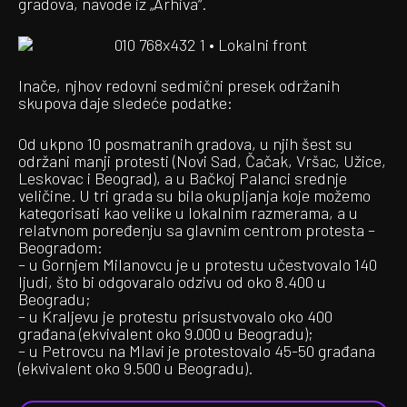
gradova, navode iz „Arhiva“.
Inače, njhov redovni sedmični presek održanih
skupova daje sledeće podatke:
Od ukpno 10 posmatranih gradova, u njih šest su
održani manji protesti (Novi Sad, Čačak, Vršac, Užice,
Leskovac i Beograd), a u Bačkoj Palanci srednje
veličine. U tri grada su bila okupljanja koje možemo
kategorisati kao velike u lokalnim razmerama, a u
relatvnom poređenju sa glavnim centrom protesta –
Beogradom:
– u Gornjem Milanovcu je u protestu učestvovalo 140
ljudi, što bi odgovaralo odzivu od oko 8.400 u
Beogradu;
– u Kraljevu je protestu prisustvovalo oko 400
građana (ekvivalent oko 9.000 u Beogradu);
– u Petrovcu na Mlavi je protestovalo 45-50 građana
(ekvivalent oko 9.500 u Beogradu).