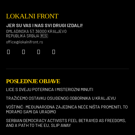
LOKALNI FRONT
JER SU VAS I NAS SVI DRUGI IZDALI!
OMLADINSKA 57, 36000 KRALJEVO
REPUBLIKA SRBIJA 🇷🇸
office@lokalnifront.rs
POSLEDNJE OBJAVE
LICE S DVEJU POTERNICA I MISTERIOZNI MINUTI
TRAŽIĆEMO OSTAVKU OSUĐENOG ODBORNIKA U KRALJEVU
VOŠTINIĆ: MEĐUNARODNA ZAJEDNICA NEĆE NIŠTA PROMENITI, TO
MORAMO SAMI DA URADIMO
SERBIAN DEMOCRACY ACTIVISTS FEEL BETRAYED AS FREEDOMS,
AND A PATH TO THE EU, SLIP AWAY