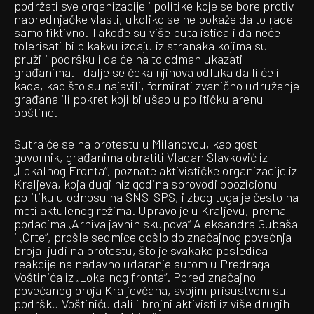
podržati sve organizacije i politike koje se bore protiv
naprednjačke vlasti, ukoliko se ne pokaže da to rade
samo fiktivno. Takođe su više puta isticali da neće
tolerisati bilo kakvu izdaju iz stranaka kojima su
pružili podršku i da će na to odmah ukazati
građanima. I dalje se čeka njihova odluka da li će i
kada, kao što su najavili, formirati zvanično udruženje
građana ili pokret koji bi ušao u političku arenu
opštine.
Sutra će se na protestu u Milanovcu, kao gost
govornik, građanima obratiti Vladan Slavković iz
„Lokalnog Fronta“, poznate aktivističke organizacije iz
Kraljeva, koja dugi niz godina sprovodi opozicionu
politiku u odnosu na SNS-SPS, i zbog toga je često na
meti aktulenog režima. Upravo je u Kraljevu, prema
podacima „Arhiva javnih skupova“ Aleksandra Gubaša
i „Crte“, prošle sedmice došlo do značajnog povećnja
broja ljudi na protestu, što je svakako posledica
reakcije na nedavno udaranje autom u Predraga
Voštinića iz „Lokalnog fronta“. Pored značajno
povećanog broja Kraljevčana, svojim prisustvom su
podršku Voštiniću dali i brojni aktivisti iz više drugih