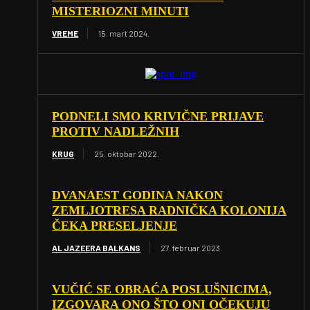
MISTERIOZNI MINUTI
VREME
15. mart 2024.
PODNELI SMO KRIVIČNE PRIJAVE
PROTIV NADLEŽNIH
KRUG
25. oktobar 2022.
DVANAEST GODINA NAKON
ZEMLJOTRESA RADNIČKA KOLONIJA
ČEKA PRESELJENJE
AL JAZEERA BALKANS
27. februar 2023.
VUČIĆ SE OBRAĆA POSLUŠNICIMA,
IZGOVARA ONO ŠTO ONI OČEKUJU