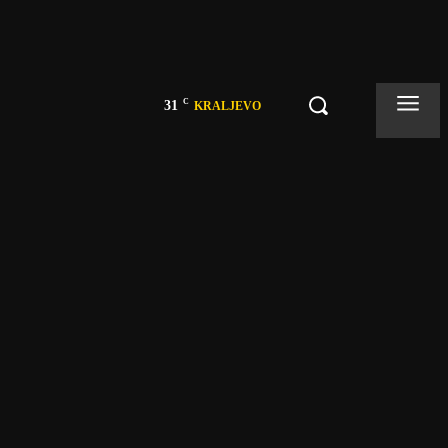
C
31
KRALJEVO