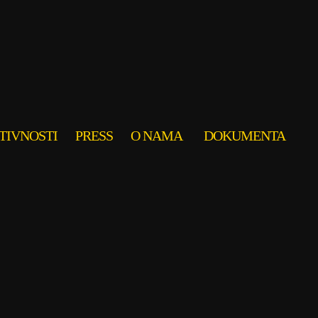
TIVNOSTI
PRESS
O NAMA
DOKUMENTA
4SEDAM
6YKA
ALKANS
ALO!
 PRESS