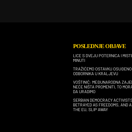
POSLEDNJE OBJAVE
LICE S DVEJU POTERNICA I MIST
MINUTI
TRAŽIĆEMO OSTAVKU OSUĐENO
ODBORNIKA U KRALJEVU
VOŠTINIĆ: MEĐUNARODNA ZAJE
NEĆE NIŠTA PROMENITI, TO MOR
DA URADIMO
SERBIAN DEMOCRACY ACTIVIST
BETRAYED AS FREEDOMS, AND A
THE EU, SLIP AWAY