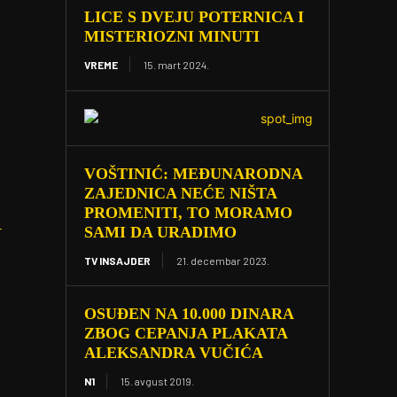
LICE S DVEJU POTERNICA I
MISTERIOZNI MINUTI
VREME
15. mart 2024.
VOŠTINIĆ: MEĐUNARODNA
ZAJEDNICA NEĆE NIŠTA
PROMENITI, TO MORAMO
SAMI DA URADIMO
U
TV INSAJDER
21. decembar 2023.
OSUĐEN NA 10.000 DINARA
ZBOG CEPANJA PLAKATA
ALEKSANDRA VUČIĆA
N1
15. avgust 2019.