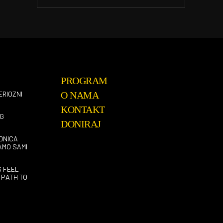
PROGRAM
ERIOZNI
O NAMA
KONTAKT
G
DONIRAJ
DNICA
AMO SAMI
S FEEL
 PATH TO