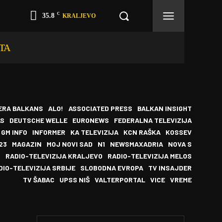
C
35.8
KRALJEVO
TA
ERA BALKANS
ALO!
ASSOCIATED PRESS
BALKAN INSIGHT
AS
DEUTSCHE WELLE
EURONEWS
FEDERALNA TELEVIZIJA
GM INFO
INFORMER
KA TELEVIZIJA
KCN RAŠKA
KOSSEV
23
MAGAZIN
MOJ NOVI SAD
N1
NEWSMAXADRIA
NOVA S
I
RADIO-TELEVIZIJA KRALJEVO
RADIO-TELEVIZIJA MELOS
DIO-TELEVIZIJA SRBIJE
SLOBODNA EVROPA
TV INSAJDER
TV ŠABAC
UPSS NIŠ
VALTERPORTAL
VICE
VREME