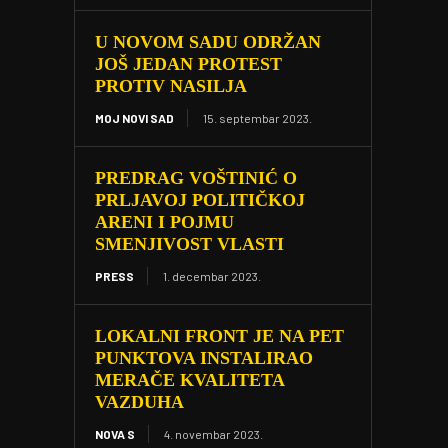
U NOVOM SADU ODRŽAN
JOŠ JEDAN PROTEST
PROTIV NASILJA
MOJ NOVI SAD
15. septembar 2023.
PREDRAG VOŠTINIĆ O
PRLJAVOJ POLITIČKOJ
ARENI I POJMU
SMENJIVOST VLASTI
PRESS
1. decembar 2023.
LOKALNI FRONT JE NA PET
PUNKTOVA INSTALIRAO
MERAČE KVALITETA
VAZDUHA
NOVA S
4. novembar 2023.