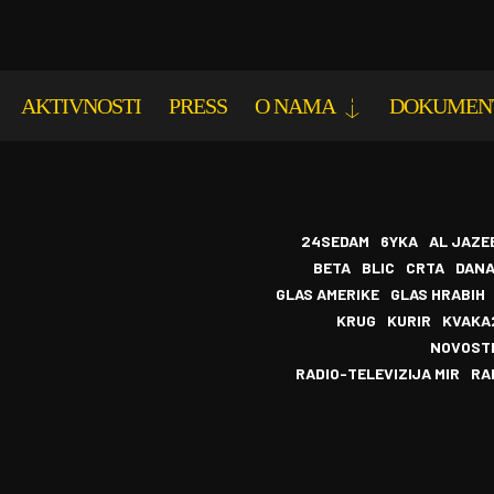
AKTIVNOSTI
PRESS
O NAMA
DOKUMEN
24SEDAM
6YKA
AL JAZE
BETA
BLIC
CRTA
DAN
GLAS AMERIKE
GLAS HRABIH
KRUG
KURIR
KVAKA
NOVOST
RADIO-TELEVIZIJA MIR
RA