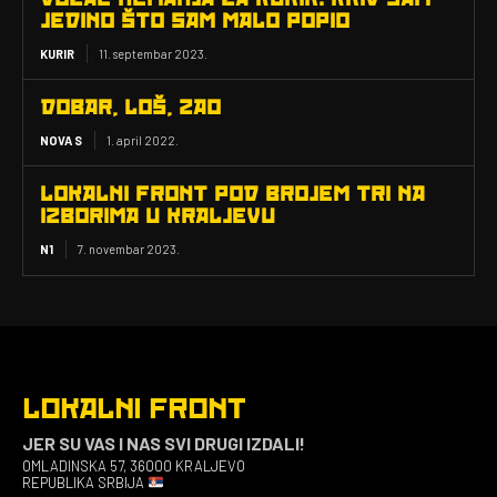
JEDINO ŠTO SAM MALO POPIO
KURIR
11. septembar 2023.
DOBAR, LOŠ, ZAO
NOVA S
1. april 2022.
LOKALNI FRONT POD BROJEM TRI NA
IZBORIMA U KRALJEVU
N1
7. novembar 2023.
LOKALNI FRONT
JER SU VAS I NAS SVI DRUGI IZDALI!
OMLADINSKA 57, 36000 KRALJEVO
REPUBLIKA SRBIJA