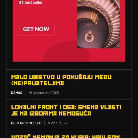
MALO UBISTVO U POKUŠAJU MEĐU
(NE)PRIJATELJIMA
DANAS
16. septembar 2023.
LOKALNI FRONT I OSA: SMENA VLASTI
JE NA IZBORIMA NEMOGUĆA
DEUTSCHE WELLE
8. april 2022.
VOZAČ NEMANJA ZA KURIR: KRIV SAM