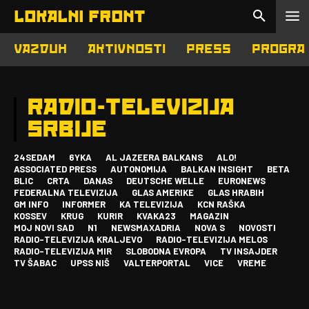
LOKALNI FRONT
VAZDUH
AKTIVNOSTI
PRESS
PROGRA
RADIO-TELEVIZIJA
SRBIJE
24SEDAM
6YKA
AL JAZEERA BALKANS
ALO!
ASSOCIATED PRESS
AUTONOMIJA
BALKAN INSIGHT
BETA
BLIC
CRTA
DANAS
DEUTSCHE WELLE
EURONEWS
FEDERALNA TELEVIZIJA
GLAS AMERIKE
GLAS HRABIH
GM INFO
INFORMER
KA TELEVIZIJA
KCN RAŠKA
KOSSEV
KRUG
KURIR
KVAKA23
MAGAZIN
MOJ NOVI SAD
N1
NEWSMAXADRIA
NOVA S
NOVOSTI
RADIO-TELEVIZIJA KRALJEVO
RADIO-TELEVIZIJA MELOS
RADIO-TELEVIZIJA MIR
SLOBODNA EVROPA
TV INSAJDER
TV ŠABAC
UPSS NIŠ
VALTERPORTAL
VICE
VREME