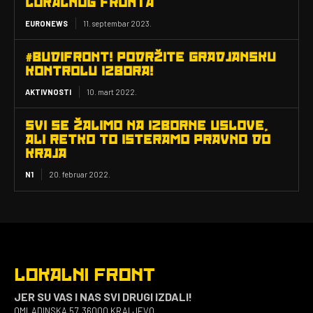
LOKALNOG FRONTA
EURONEWS
11. septembar 2023.
#BUDIFRONT! PODRŽITE GRADJANSKU
KONTROLU IZBORA!
AKTIVNOSTI
10. mart 2022.
SVI SE ŽALIMO NA IZBORNE USLOVE,
ALI RETKO TO ISTERAMO PRAVNO DO
KRAJA
N1
20. februar 2022.
LOKALNI FRONT
JER SU VAS I NAS SVI DRUGI IZDALI!
OMLADINSKA 57, 36000 KRALJEVO