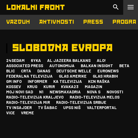
LOKALNI FRONT
VAZDUH
AKTIVNOSTI
PRESS
PROGRA
SLOBODNA EVROPA
24SEDAM
6YKA
AL JAZEERA BALKANS
ALO!
ASSOCIATED PRESS
AUTONOMIJA
BALKAN INSIGHT
BETA
BLIC
CRTA
DANAS
DEUTSCHE WELLE
EURONEWS
FEDERALNA TELEVIZIJA
GLAS AMERIKE
GLAS HRABIH
GM INFO
INFORMER
KA TELEVIZIJA
KCN RAŠKA
KOSSEV
KRUG
KURIR
KVAKA23
MAGAZIN
MOJ NOVI SAD
N1
NEWSMAXADRIA
NOVA S
NOVOSTI
RADIO-TELEVIZIJA KRALJEVO
RADIO-TELEVIZIJA MELOS
RADIO-TELEVIZIJA MIR
RADIO-TELEVIZIJA SRBIJE
TV INSAJDER
TV ŠABAC
UPSS NIŠ
VALTERPORTAL
VICE
VREME