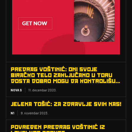
PREDRAG VOŠTINIĆ: ONI SVOJE
BIRAČKO TELO ZAKLJUČANO U TORU
DOSTA DOBRO MOGU DA KONTROLIŠU…
NOVA S
11. decembar 2023.
JELENA TOŠIĆ: ZA ZDRAVLJE SVIH NAS!
N1
9. novembar 2023.
POVREĐEN PREDRAG VOŠTINIĆ IZ