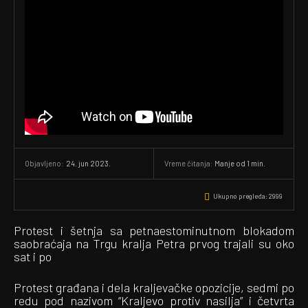
24. jun 2023.
Vreme čitanja:
Manje od 1
min.
Objavljeno:
Ukupno pregleda:
2999
Protest i šetnja sa petnaestominutnom blokadom
saobraćaja na Trgu kralja Petra prvog trajali su oko
sat i po
Protest građana i dela kraljevačke opozicije, sedmi po
redu pod nazivom “Kraljevo protiv nasilja” i četvrta