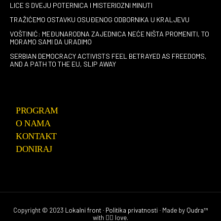
LICE S DVEJU POTERNICA I MISTERIOZNI MINUTI
TRAŽIĆEMO OSTAVKU OSUĐENOG ODBORNIKA U KRALJEVU
VOŠTINIĆ: MEĐUNARODNA ZAJEDNICA NEĆE NIŠTA PROMENITI, TO
MORAMO SAMI DA URADIMO
SERBIAN DEMOCRACY ACTIVISTS FEEL BETRAYED AS FREEDOMS,
AND A PATH TO THE EU, SLIP AWAY
PROGRAM
O NAMA
KONTAKT
DONIRAJ
Copyright © 2023
Lokalni front
∙
Politika privatnosti
∙ Made by
Qudra™
with ❤️‍🔥 love.